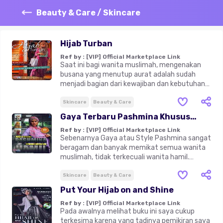
Beauty & Care / Skincare
Hijab Turban
Ref by :
[VIP] Official Marketplace Link
Saat ini bagi wanita muslimah, mengenakan
busana yang menutup aurat adalah sudah
menjadi bagian dari kewajiban dan kebutuhan
berbusana sehari-hari. Wanita muslimah
sangat maju dalam mengikuti perkembangan
Skincare
Beauty & Care
tren fashion dan gaya berjilbab, sehingga
Gaya Terbaru Pashmina Khusus
tampil cantik dan fresh sudah menjadi
Untuk Ibu Hamil
Ref by :
[VIP] Official Marketplace Link
rutinitas premier sebelum berinteraksi dengan
Sebenarnya Gaya atau Style Pashmina sangat
dunia luar.Buku HIJAB TURBAN ini akan menjadi
beragam dan banyak memikat semua wanita
terobosan referensi bahkan inspirasi terbaru
muslimah, tidak terkecuali wanita hamil.
bagi para hijabers dan semua wanita muslim,
Namun sayangnya banyak yang merasa
karena HIJAB TURBAN INI COCOK UNTUK SEMUA
kurang sreg atau nyaman dengan gaya yang
Skincare
Beauty & Care
BENTUK WAJAH, mudah diap- likasikan, pas
ada atau kurang cocok dengan kondisi hamil
untuk semua gaya baik itu kasual, resmi hingga
Put Your Hijab on and Shine
mereka saat ini.Karena alasan itulah maka
penampilan glamor yang tetap islami.Buku
Ref by :
[VIP] Official Marketplace Link
penyusunan buku ini dibuat sebagai upaya
HIJAB TURBAN ini sangat mudah diikuti,
Pada awalnya melihat buku ini saya cukup
memberikan penawaran mode atau Style
lengkap dengan gambar step by step
terkesima karena yang tadinya pemikiran saya