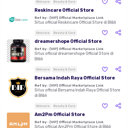
Fashion Blogger)
Skincare
Beauty & Care
Reskincare Official Store
Ref by :
[VIP] Official Marketplace Link
Situs official Reskincare Official Store di Blibli
Skincare
Beauty & Care
dreamershope Official Store
Ref by :
[VIP] Official Marketplace Link
Situs official dreamershope Official Store di
Blibli
Skincare
Beauty & Care
Bersama Indah Raya Official Store
Ref by :
[VIP] Official Marketplace Link
Situs official Bersama Indah Raya Official Store
di Blibli
Skincare
Beauty & Care
Am2Pm Official Store
Ref by :
[VIP] Official Marketplace Link
Situs official Am2Pm Official Store di Blibli