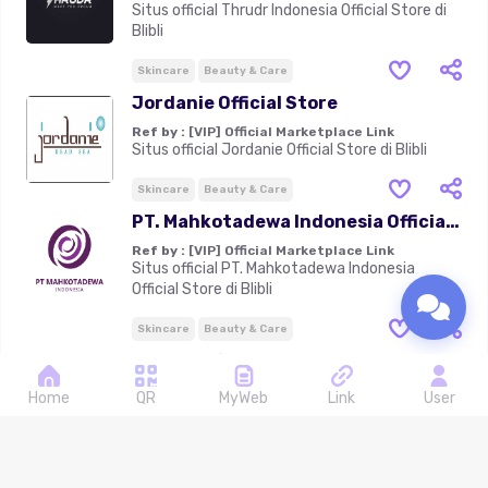
Situs official Thrudr Indonesia Official Store di
Blibli
Skincare
Beauty & Care
Jordanie Official Store
Ref by :
[VIP] Official Marketplace Link
Situs official Jordanie Official Store di Blibli
Skincare
Beauty & Care
PT. Mahkotadewa Indonesia Official
Store
Ref by :
[VIP] Official Marketplace Link
Situs official PT. Mahkotadewa Indonesia
Official Store di Blibli
Skincare
Beauty & Care
OMG Official Store
Ref by :
[VIP] Official Marketplace Link
Home
QR
MyWeb
Link
User
Situs official OMG Official Store di Blibli
Skincare
Beauty & Care
SALON IRWAN TEAM HAIRDESIGN