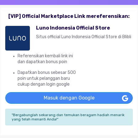
[VIP] Official Marketplace Link mereferensikan:
Luno Indonesia Official Store
Situs official Luno Indonesia Official Store di Blibli
Referensikan kembali link ini
dan dapatkan bonus poin
Dapatkan bonus sebesar 500
poin untuk pelanggan baru
cukup dengan login google
Masuk dengan Google
"Bergabunglah sekarang dan temukan beragam hadiah menarik
yang telah menanti Anda!"