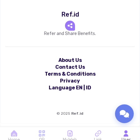
Ref.id
Refer and Share Benefits.
About Us
Contact Us
Terms & Conditions
Privacy
Language
EN
|
ID
©
2025
Ref.id
Home
QR
MyWeb
Link
User