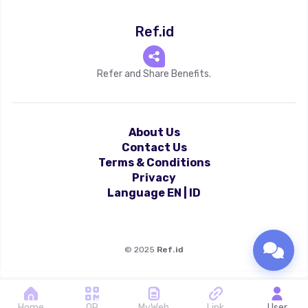
Ref.id
Refer and Share Benefits.
About Us
Contact Us
Terms & Conditions
Privacy
Language
EN
|
ID
©
2025
Ref.id
Home
QR
MyWeb
Link
User