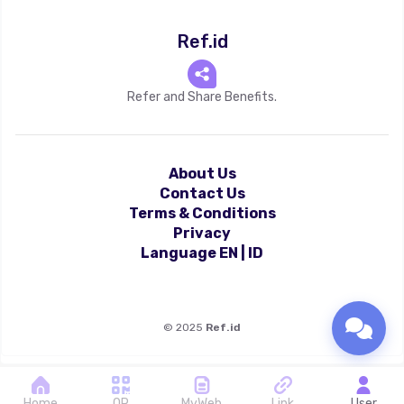
Ref.id
Refer and Share Benefits.
About Us
Contact Us
Terms & Conditions
Privacy
Language
EN
|
ID
©
2025
Ref.id
Home
QR
MyWeb
Link
User