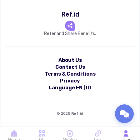
Ref.id
Refer and Share Benefits.
About Us
Contact Us
Terms & Conditions
Privacy
Language
EN
|
ID
©
2025
Ref.id
Home
QR
MyWeb
Link
User