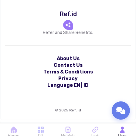
Ref.id
Refer and Share Benefits.
About Us
Contact Us
Terms & Conditions
Privacy
Language
EN
|
ID
©
2025
Ref.id
Home
QR
MyWeb
Link
User