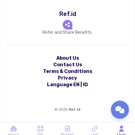
Ref.id
Refer and Share Benefits.
About Us
Contact Us
Terms & Conditions
Privacy
Language
EN
|
ID
©
2025
Ref.id
Home
QR
MyWeb
Link
User