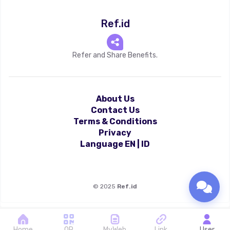
Ref.id
Refer and Share Benefits.
About Us
Contact Us
Terms & Conditions
Privacy
Language
EN
|
ID
©
2025
Ref.id
Home
QR
MyWeb
Link
User