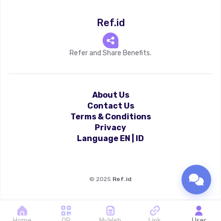
Ref.id
Refer and Share Benefits.
About Us
Contact Us
Terms & Conditions
Privacy
Language
EN
|
ID
©
2025
Ref.id
Home
QR
MyWeb
Link
User