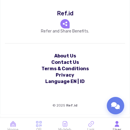
Ref.id
Refer and Share Benefits.
About Us
Contact Us
Terms & Conditions
Privacy
Language
EN
|
ID
©
2025
Ref.id
Home
QR
MyWeb
Link
User