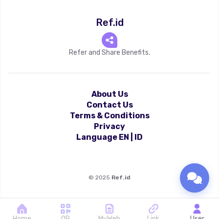
Ref.id
Refer and Share Benefits.
About Us
Contact Us
Terms & Conditions
Privacy
Language
EN
|
ID
©
2025
Ref.id
Home
QR
MyWeb
Link
User