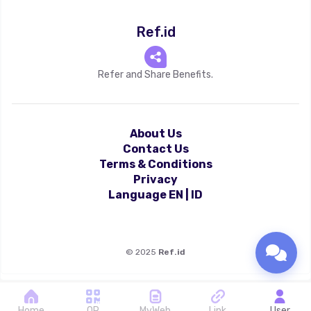
Ref.id
Refer and Share Benefits.
About Us
Contact Us
Terms & Conditions
Privacy
Language
EN
|
ID
©
2025
Ref.id
Home
QR
MyWeb
Link
User