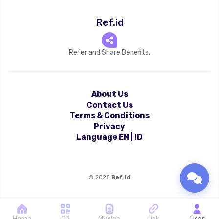
Ref.id
Refer and Share Benefits.
About Us
Contact Us
Terms & Conditions
Privacy
Language
EN
|
ID
©
2025
Ref.id
Home
QR
MyWeb
Link
User