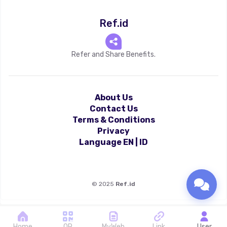
Ref.id
Refer and Share Benefits.
About Us
Contact Us
Terms & Conditions
Privacy
Language
EN
|
ID
©
2025
Ref.id
Home
QR
MyWeb
Link
User