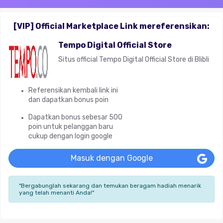
[VIP] Official Marketplace Link mereferensikan:
Tempo Digital Official Store
Situs official Tempo Digital Official Store di Blibli
Referensikan kembali link ini
dan dapatkan bonus poin
Dapatkan bonus sebesar 500
poin untuk pelanggan baru
cukup dengan login google
Masuk dengan Google
"Bergabunglah sekarang dan temukan beragam hadiah menarik
yang telah menanti Anda!"